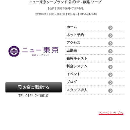
ニュー東京ソープランド 公式HP - 釧路 ソープ
【住所】釧路市栄町4丁目2番地
【営業時間】9:00～翌0:00【電話番号】0154-24-0610
ホーム
ネット予約
アクセス
出勤表
在籍キャスト
料金システム
イベント
ブログ
お店に電話する
スタッフ求人
TEL.0154-24-0610
ページトップへ