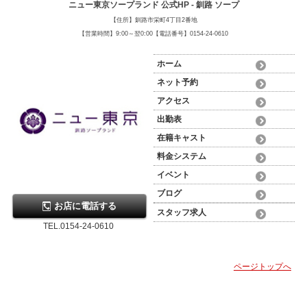
ニュー東京ソープランド 公式HP - 釧路 ソープ
【住所】釧路市栄町4丁目2番地
【営業時間】9:00～翌0:00【電話番号】0154-24-0610
ホーム
ネット予約
アクセス
出勤表
在籍キャスト
料金システム
イベント
ブログ
お店に電話する
スタッフ求人
TEL.0154-24-0610
ページトップへ